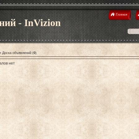
Главная
ний - InVizion
»
Доска объявлений
(
0
)
алов нет