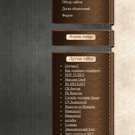
Обзор сайтов
Доска объявлений
Форум
Форма входа
Друзья сайта
Студия-С
Как дизайнер-дизайнеру
НОУ УСПЕХ
Магазин Окей
РА МЕГААРТ
СК Амуаж
РА Виктори
Служба доставки Анжи
СД Зеленстрой
Новости от Исмаила
Инвизион1
Инвизион2
socialka
Солянка
Экономический блог
Авто-портал в ОАЭ