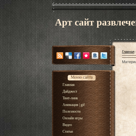
Арт сайт развлече
Главная
Матери
Меню сайта
Главная
Дайджест
Твит-линк
Анимация | gif
Полезности
Онлайн игры
Видео
Статьи