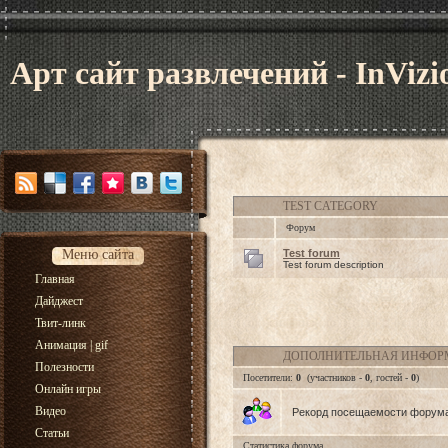
Арт сайт развлечений - InVizi
TEST CATEGORY
Форум
Меню сайта
Test forum
Test forum description
Главная
Дайджест
Твит-линк
Анимация | gif
ДОПОЛНИТЕЛЬНАЯ ИНФО
Полезности
Посетители:
0
(участников -
0
, гостей -
0
)
Онлайн игры
Видео
Рекорд посещаемости форум
Статьи
Статистика форума