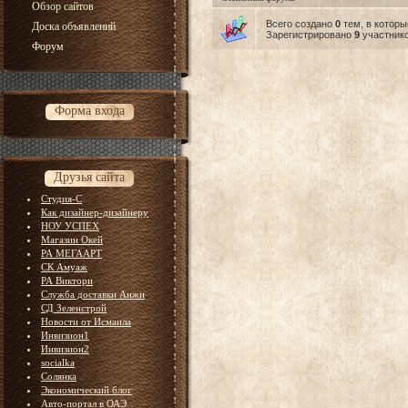
Обзор сайтов
Всего создано
0
тем, в котор
Доска объявлений
Зарегистрировано
9
участнико
Форум
Форма входа
Друзья сайта
Студия-С
Как дизайнер-дизайнеру
НОУ УСПЕХ
Магазин Окей
РА МЕГААРТ
СК Амуаж
РА Виктори
Служба доставки Анжи
СД Зеленстрой
Новости от Исмаила
Инвизион1
Инвизион2
socialka
Солянка
Экономический блог
Авто-портал в ОАЭ