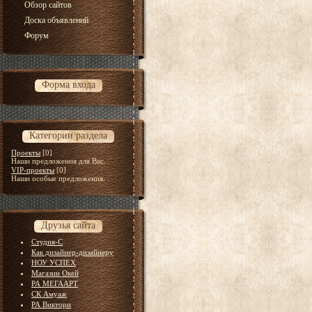
Обзор сайтов
Доска объявлений
Форум
Форма входа
Категории раздела
Проекты
[0]
Наши предложения для Вас.
VIP-проекты
[0]
Наши особые предложения.
Друзья сайта
Студия-С
Как дизайнер-дизайнеру
НОУ УСПЕХ
Магазин Окей
РА МЕГААРТ
СК Амуаж
РА Виктори