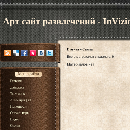
Арт сайт развлечений - InVizi
Главная
»
Статьи
Всего материалов в каталоге
:
0
Материалов нет
Меню сайта
Главная
Дайджест
Твит-линк
Анимация | gif
Полезности
Онлайн игры
Видео
Статьи