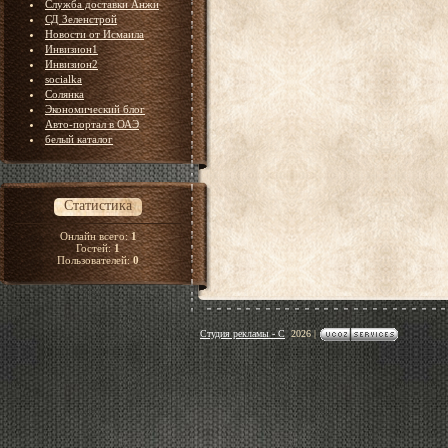
Служба доставки Анжи
СД Зеленстрой
Новости от Исмаила
Инвизион1
Инвизион2
socialka
Солянка
Экономический блог
Авто-портал в ОАЭ
белый каталог
Статистика
Онлайн всего:
1
Гостей:
1
Пользователей:
0
Студия рекламы - С
2026
|